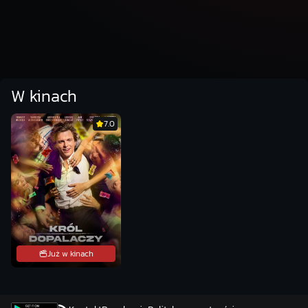
na lodzie, a on
musiał wziąć za
nią
odpowiedzialność
Wtedy ktoś r...
W kinach
7.0
Już w kinach